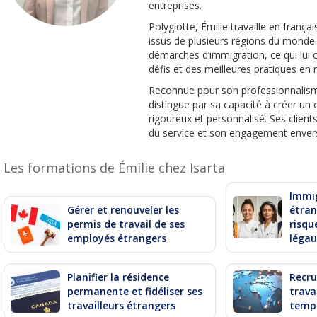
entreprises.
Polyglotte, Émilie travaille en françai
issus de plusieurs régions du mond
démarches d’immigration, ce qui lui
défis et des meilleures pratiques en m
Reconnue pour son professionnalism
distingue par sa capacité à créer un
rigoureux et personnalisé. Ses client
du service et son engagement envers
Les formations de Émilie chez Isarta
Immig
Gérer et renouveler les
étran
permis de travail de ses
risqu
employés étrangers
léga
Planifier la résidence
Recru
permanente et fidéliser ses
trava
travailleurs étrangers
temp