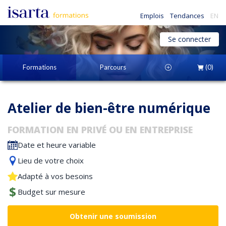
Emplois
Tendances
EN
Se connecter
Formations
Parcours
(0)
Atelier de bien-être numérique
FORMATION EN PRIVÉ OU EN ENTREPRISE
Date et heure variable
Lieu de votre choix
Adapté à vos besoins
Budget sur mesure
Obtenir une soumission